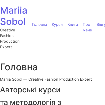
Перейти до вмісту
Mariia
Sobol
Головна
Курси
Книга
Про
Відг
Creative
мене
Fashion
Production
Expert
Головна
Mariia Sobol — Creative Fashion Production Expert
Авторські курси
та методологія з