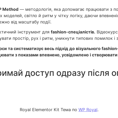
P Method
— методологія, яка допомагає працювати з п
ух моделей, світло й ритм у чітку логіку, даючи впевнен
жно від масштабу події.
актичний інструмент для
fashion-спеціалістів.
Відеокурс
увати простір, рух і ритм, уникнути типових помилок і з
си та систематизує весь підхід до візуального fashio
цювати з показами впевнено, усвідомлено і створювати п
римай доступ одразу після 
Royal Elementor Kit Тема по
WP Royal
.