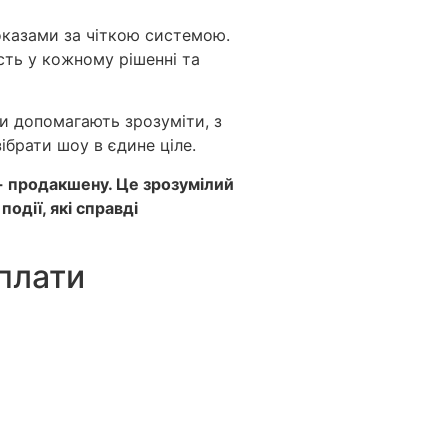
оказами за чіткою системою.
ість у кожному рішенні та
и допомагають зрозуміти, з
ібрати шоу в єдине ціле.
n- продакшену. Це зрозумілий
одії, які справді
оплати