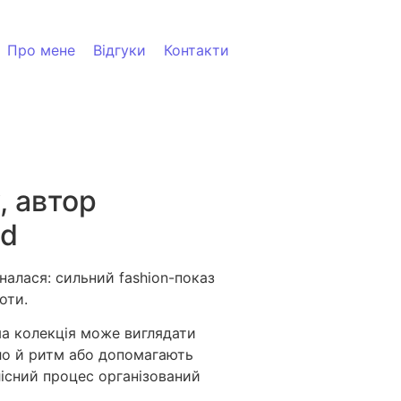
Про мене
Відгуки
Контакти
, автор
od
налася: сильний fashion-показ
оти.
ама колекція може виглядати
тло й ритм або допомагають
ілісний процес організований