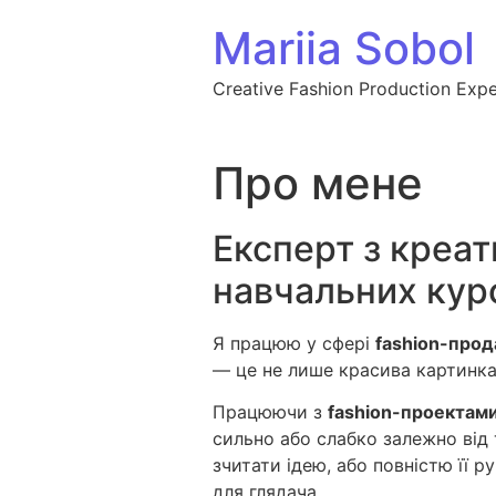
Перейти до вмісту
Mariia Sobol
Creative Fashion Production Expe
Про мене
Експерт з креа
навчальних курс
Я працюю у сфері
fashion-про
— це не лише красива картинка,
Працюючи з
fashion-проектам
сильно або слабко залежно від 
зчитати ідею, або повністю її 
для глядача.