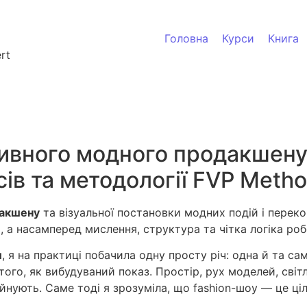
Головна
Курси
Книга
rt
тивного модного продакшену
ів та методології FVP Meth
дакшену
та візуальної постановки модних подій і переко
 а насамперед мислення, структура та чітка логіка роб
и
, я на практиці побачила одну просту річ: одна й та с
того, як вибудуваний показ. Простір, рух моделей, сві
руйнують. Саме тоді я зрозуміла, що fashion-шоу — це ц