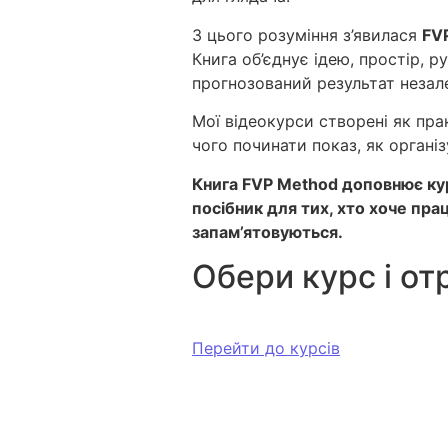
З цього розуміння з’явилася
FV
Книга об’єднує ідею, простір, р
прогнозований результат незале
Мої відеокурси створені як пр
чого починати показ, як організ
Книга FVP Method доповнює кур
посібник для тих, хто хоче пра
запам’ятовуються.
Обери курс і от
Перейти до курсів