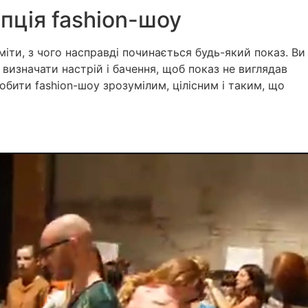
пція fashion-шоу
іти, з чого насправді починається будь-який показ. Ви
визначати настрій і бачення, щоб показ не виглядав
обити fashion-шоу зрозумілим, цілісним і таким, що