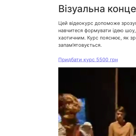
Візуальна конце
Цей відеокурс допоможе зрозум
навчитеся формувати ідею шоу, 
хаотичним. Курс пояснює, як зр
запам’ятовується.
Придбати курс 5500 грн